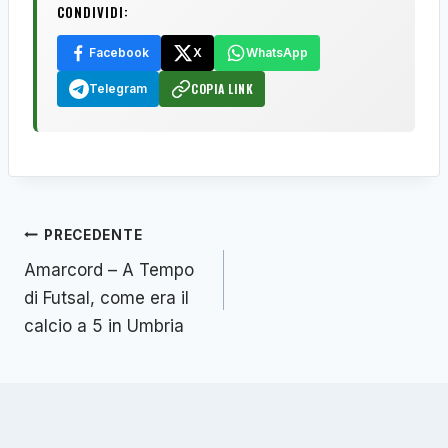
CONDIVIDI:
Facebook
X
WhatsApp
COPIA LINK
Telegram
Navigazione
PRECEDENTE
articoli
Amarcord – A Tempo
di Futsal, come era il
calcio a 5 in Umbria