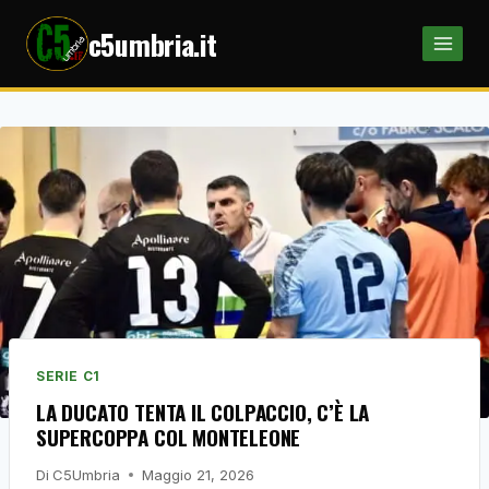
Salta
c5umbria.it
al
contenuto
SERIE C1
LA DUCATO TENTA IL COLPACCIO, C’È LA
SUPERCOPPA COL MONTELEONE
Di
C5Umbria
Maggio 21, 2026