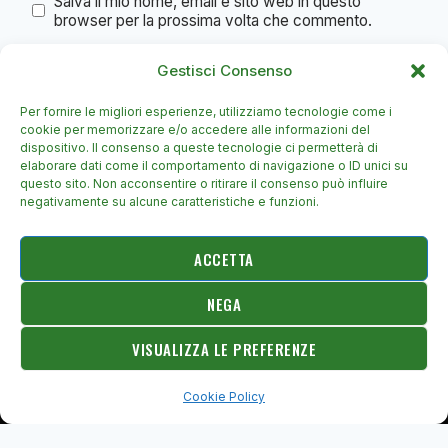
Salva il mio nome, email e sito web in questo
browser per la prossima volta che commento.
Gestisci Consenso
Per fornire le migliori esperienze, utilizziamo tecnologie come i
cookie per memorizzare e/o accedere alle informazioni del
dispositivo. Il consenso a queste tecnologie ci permetterà di
elaborare dati come il comportamento di navigazione o ID unici su
questo sito. Non acconsentire o ritirare il consenso può influire
negativamente su alcune caratteristiche e funzioni.
ACCETTA
NEGA
© 2026 c5umbria.it - Tema WordPress di
Kadence WP
VISUALIZZA LE PREFERENZE
Cookie Policy