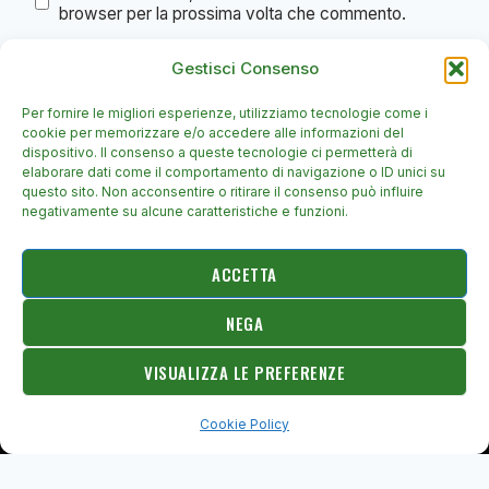
browser per la prossima volta che commento.
Gestisci Consenso
Per fornire le migliori esperienze, utilizziamo tecnologie come i
cookie per memorizzare e/o accedere alle informazioni del
dispositivo. Il consenso a queste tecnologie ci permetterà di
elaborare dati come il comportamento di navigazione o ID unici su
questo sito. Non acconsentire o ritirare il consenso può influire
negativamente su alcune caratteristiche e funzioni.
ACCETTA
NEGA
© 2026 c5umbria.it - Tema WordPress di
Kadence WP
VISUALIZZA LE PREFERENZE
Cookie Policy
© 2026 C5 Umbria · Il calcio a 5 umbro raccontato ogni giorno